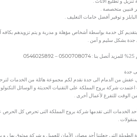
نزيل و تطليع الأثاث .
ر فنيين متخصصة .
لبابلز و توفير أفضل خامات التغليف .
 بتقديم كل خدمة بواسطة أشخاص مؤهلة و مدربة و يتم تزويدهم بكافه 
جدة بشكل سليم و آمن .
:
0500708074
–
0546025892
ى جدة
عفش من الدمام الى جدة نقدم لكم مجموعة هائلة من الخدمات لترح
حيث اعتمدت شركة بروج المملكة على التقنيات الحديثة و الوسائل التكنو
من الوقت للتفرغ لأعمال أخرى .
حد الخدمات التى تقدمها شركة بروج المملكة التى تحرص كل الحرص 
نقولات .
 الطويلة التى جعلتنا أحد مصادر الأمان للعميل و شركة موثوق بها ، و ي